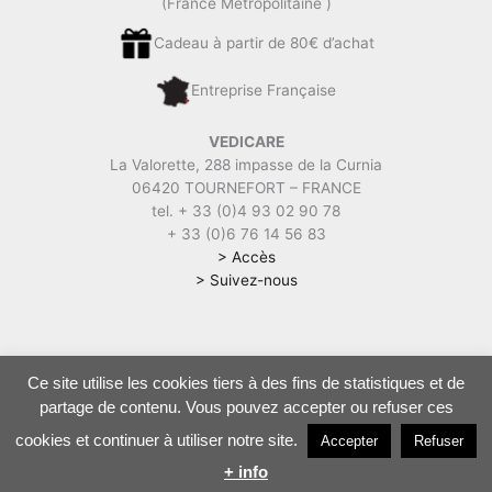
(France Métropolitaine )
Cadeau à partir de 80€ d’achat
Entreprise Française
VEDICARE
La Valorette, 288 impasse de la Curnia
06420 TOURNEFORT – FRANCE
tel. + 33 (0)4 93 02 90 78
+ 33 (0)6 76 14 56 83
> Accès
> Suivez-nous
Ce site utilise les cookies tiers à des fins de statistiques et de
Vedicare | Soins, Cures, Boutique ayurvédique |
Mentions légales
|
partage de contenu. Vous pouvez accepter ou refuser ces
CGV
|
Politique de confidentialité
cookies et continuer à utiliser notre site.
Accepter
Refuser
+ info