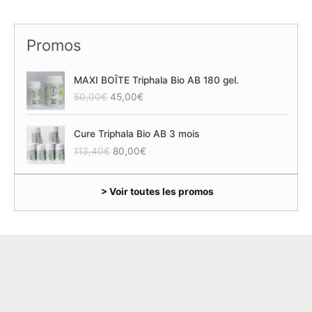
Promos
MAXI BOÎTE Triphala Bio AB 180 gel.
L
L
50,00
€
45,00
€
e
e
p
p
Cure Triphala Bio AB 3 mois
r
r
L
L
113,40
€
80,00
€
i
i
e
e
x
x
p
p
i
a
> Voir toutes les promos
r
r
n
c
i
i
i
t
x
x
t
u
i
a
i
e
n
c
a
l
i
t
l
e
t
u
é
s
i
e
t
t
a
l
a