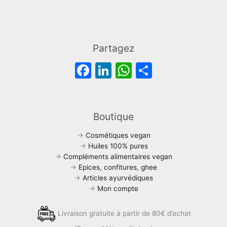
l
e
i
:
é
s
t
4
t
t
5
a
:
,
i
:
5
0
Partagez
t
8
0
0
F
Li
W
P
0
,
€
:
,
0
.
a
n
h
ar
1
0
0
1
0
€
c
k
at
ta
3
€
.
e
e
s
g
Boutique
,
.
4
b
dI
A
er
→
Cosmétiques vegan
0
o
n
p
€
→
Huiles 100% pures
.
→
Compléments alimentaires vegan
o
p
→
Epices, confitures, ghee
k
→
Articles ayurvédiques
→
Mon compte
Livraison gratuite à partir de 80€ d’achat