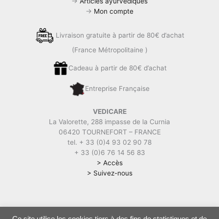
k
→
Articles ayurvédiques
→
Mon compte
Livraison gratuite à partir de 80€ d’achat
(France Métropolitaine )
Cadeau à partir de 80€ d’achat
Entreprise Française
VEDICARE
La Valorette, 288 impasse de la Curnia
06420 TOURNEFORT – FRANCE
tel. + 33 (0)4 93 02 90 78
+ 33 (0)6 76 14 56 83
> Accès
> Suivez-nous
Ce site utilise les cookies tiers à des fins de statistiques et de