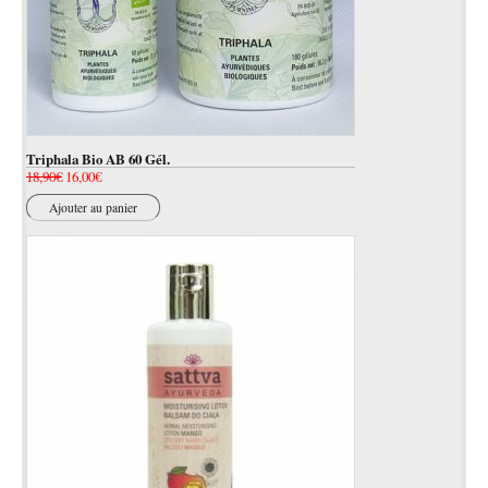
Triphala Bio AB 60 Gél.
Le
Le
18,90
€
16,00
€
prix
prix
Ajouter au panier
initial
actuel
était :
est :
18,90€.
16,00€.