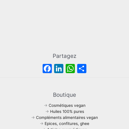
Partagez
F
Li
W
P
a
n
h
ar
c
k
at
ta
e
e
s
g
Boutique
b
dI
A
er
→
Cosmétiques vegan
o
n
p
→
Huiles 100% pures
→
Compléments alimentaires vegan
o
p
→
Epices, confitures, ghee