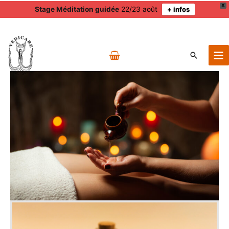
X
Stage Méditation guidée
22/23 août
+ infos
Aller
au
contenu
Recherch