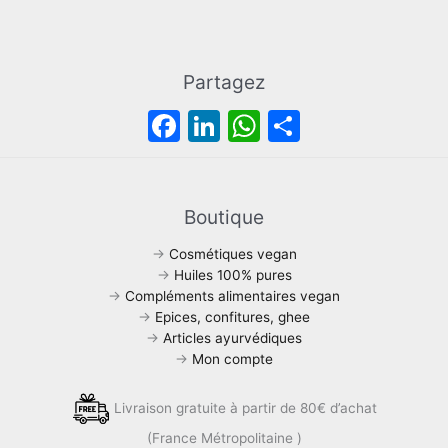
i
:
é
s
t
2
t
t
7
a
:
,
i
:
Partagez
5
0
t
1
4
0
F
Li
W
P
6
,
€
:
,
9
.
a
n
h
ar
1
0
0
8
0
c
k
at
ta
€
,
€
.
e
e
s
g
Boutique
9
.
0
b
dI
A
er
→
Cosmétiques vegan
€
o
n
p
.
→
Huiles 100% pures
→
Compléments alimentaires vegan
o
p
→
Epices, confitures, ghee
k
→
Articles ayurvédiques
→
Mon compte
Livraison gratuite à partir de 80€ d’achat
(France Métropolitaine )