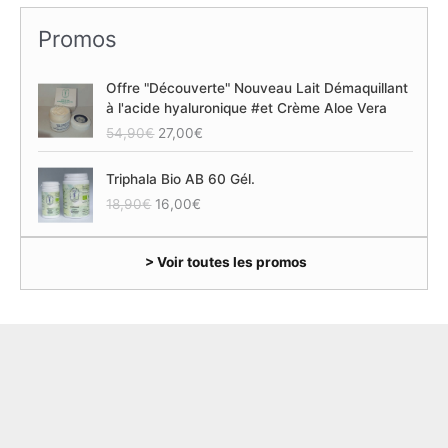
Promos
Offre "Découverte" Nouveau Lait Démaquillant
à l'acide hyaluronique #et Crème Aloe Vera
L
L
54,90
€
27,00
€
e
e
p
p
Triphala Bio AB 60 Gél.
r
r
L
L
18,90
€
16,00
€
i
i
e
e
x
x
p
p
i
a
> Voir toutes les promos
r
r
n
c
i
i
i
t
x
x
t
u
i
a
i
e
n
c
a
l
i
t
l
e
t
u
é
s
i
e
t
t
a
l
a
l
e