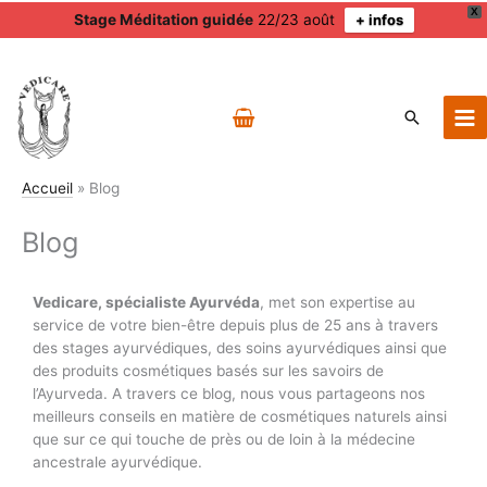
X
Stage Méditation guidée
22/23 août
+ infos
Aller
au
contenu
Recherch
Accueil
Blog
Blog
Vedicare, spécialiste Ayurvéda
, met son expertise au
service de votre bien-être depuis plus de 25 ans à travers
des stages ayurvédiques, des soins ayurvédiques ainsi que
des produits cosmétiques basés sur les savoirs de
l’Ayurveda. A travers ce blog, nous vous partageons nos
meilleurs conseils en matière de cosmétiques naturels ainsi
que sur ce qui touche de près ou de loin à la médecine
ancestrale ayurvédique.