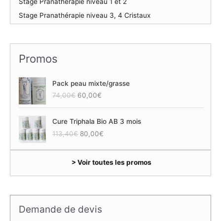
Stage Pranathérapie niveau 1 et 2
Stage Pranathérapie niveau 3, 4 Cristaux
Promos
Pack peau mixte/grasse
L
L
74,00
€
60,00
€
e
e
p
p
Cure Triphala Bio AB 3 mois
r
r
L
L
113,40
€
80,00
€
i
i
e
e
x
x
p
p
i
a
> Voir toutes les promos
r
r
n
c
i
i
i
t
x
x
t
u
i
a
i
e
n
c
a
l
Demande de devis
i
t
l
e