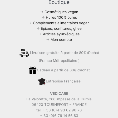
e
e
s
g
Boutique
b
dI
A
er
→
Cosmétiques vegan
o
n
p
→
Huiles 100% pures
→
Compléments alimentaires vegan
o
p
→
Epices, confitures, ghee
k
→
Articles ayurvédiques
→
Mon compte
Livraison gratuite à partir de 80€ d’achat
(France Métropolitaine )
Cadeau à partir de 80€ d’achat
Entreprise Française
VEDICARE
La Valorette, 288 impasse de la Curnia
06420 TOURNEFORT – FRANCE
tel. + 33 (0)4 93 02 90 78
+ 33 (0)6 76 14 56 83