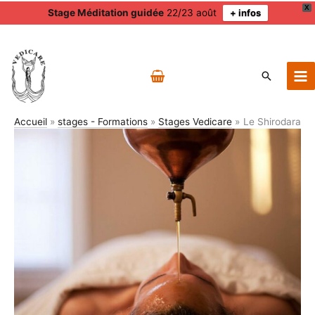
X
Stage Méditation guidée
22/23 août
+ infos
Aller
au
contenu
Recherch
Accueil
stages - Formations
Stages Vedicare
Le Shirodara