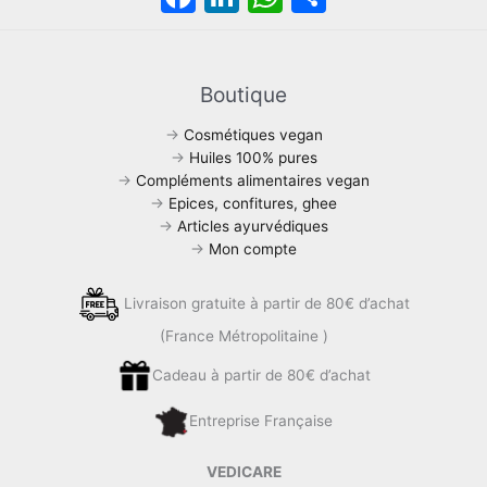
a
n
h
ar
c
k
at
ta
e
e
s
g
Boutique
b
dI
A
er
→
Cosmétiques vegan
o
n
p
→
Huiles 100% pures
→
Compléments alimentaires vegan
o
p
→
Epices, confitures, ghee
k
→
Articles ayurvédiques
→
Mon compte
Livraison gratuite à partir de 80€ d’achat
(France Métropolitaine )
Cadeau à partir de 80€ d’achat
Entreprise Française
VEDICARE