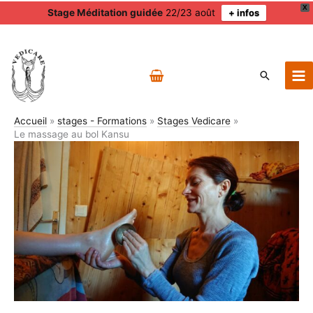
X
Stage Méditation guidée
22/23 août
+ infos
Aller
au
contenu
Recherch
Accueil
stages - Formations
Stages Vedicare
Le massage au bol Kansu