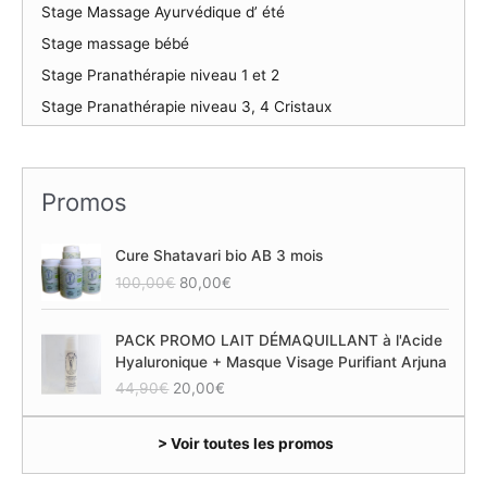
Stage Massage Ayurvédique d’ été
Stage massage bébé
Stage Pranathérapie niveau 1 et 2
Stage Pranathérapie niveau 3, 4 Cristaux
Promos
Cure Shatavari bio AB 3 mois
L
L
100,00
€
80,00
€
e
e
p
p
PACK PROMO LAIT DÉMAQUILLANT à l'Acide
r
r
Hyaluronique + Masque Visage Purifiant Arjuna
i
i
L
L
44,90
€
20,00
€
x
x
e
e
i
a
p
p
n
c
> Voir toutes les promos
r
r
i
t
i
i
t
u