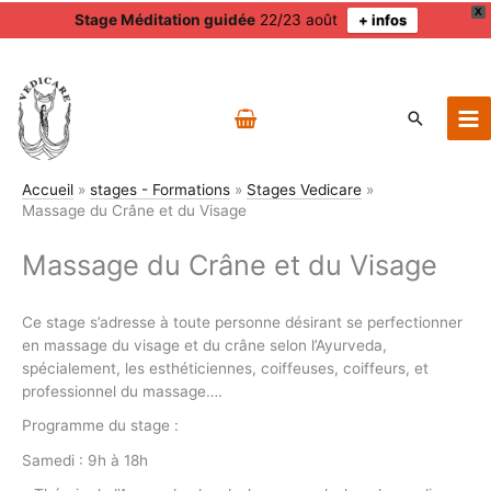
X
Stage Méditation guidée
22/23 août
+ infos
Aller
au
contenu
Recherch
Accueil
stages - Formations
Stages Vedicare
Massage du Crâne et du Visage
Massage du Crâne et du Visage
Ce stage s’adresse à toute personne désirant se perfectionner
en massage du visage et du crâne selon l’Ayurveda,
spécialement, les esthéticiennes, coiffeuses, coiffeurs, et
professionnel du massage….
Programme du stage :
Samedi : 9h à 18h