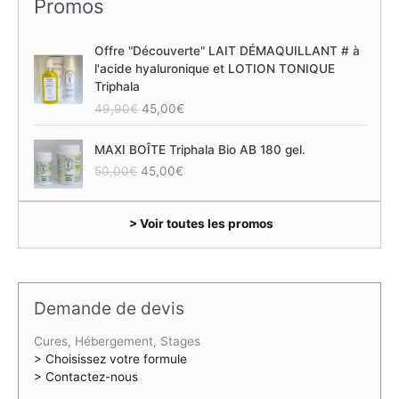
Promos
Offre "Découverte" LAIT DÉMAQUILLANT # à
l'acide hyaluronique et LOTION TONIQUE
Triphala
L
L
49,90
€
45,00
€
e
e
p
p
MAXI BOÎTE Triphala Bio AB 180 gel.
r
r
L
L
50,00
€
45,00
€
i
i
e
e
x
x
p
p
i
a
> Voir toutes les promos
r
r
n
c
i
i
i
t
x
x
t
u
i
a
i
e
n
c
a
l
Demande de devis
i
t
l
e
t
u
é
s
Cures, Hébergement, Stages
i
e
t
t
> Choisissez votre formule
a
l
a
> Contactez-nous
l
e
i
: