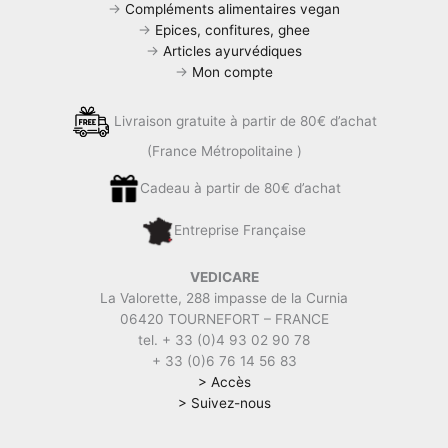
→
Compléments alimentaires vegan
o
p
→
Epices, confitures, ghee
k
→
Articles ayurvédiques
→
Mon compte
Livraison gratuite à partir de 80€ d’achat
(France Métropolitaine )
Cadeau à partir de 80€ d’achat
Entreprise Française
VEDICARE
La Valorette, 288 impasse de la Curnia
06420 TOURNEFORT – FRANCE
tel. + 33 (0)4 93 02 90 78
+ 33 (0)6 76 14 56 83
> Accès
> Suivez-nous