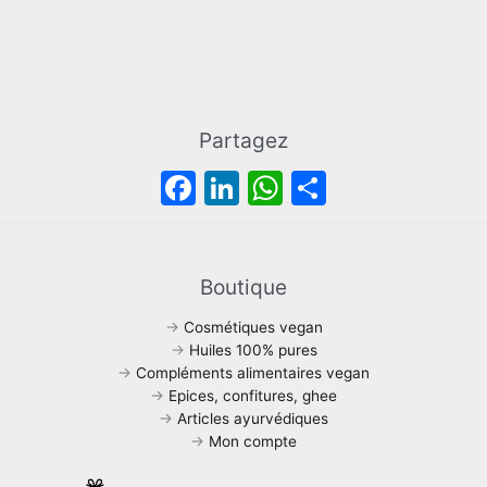
:
,
,
.
3
0
0
2
0
0
,
€
€
0
.
.
0
Partagez
€
.
F
Li
W
P
a
n
h
ar
c
k
at
ta
e
e
s
g
Boutique
b
dI
A
er
→
Cosmétiques vegan
o
n
p
→
Huiles 100% pures
→
Compléments alimentaires vegan
o
p
→
Epices, confitures, ghee
k
→
Articles ayurvédiques
→
Mon compte