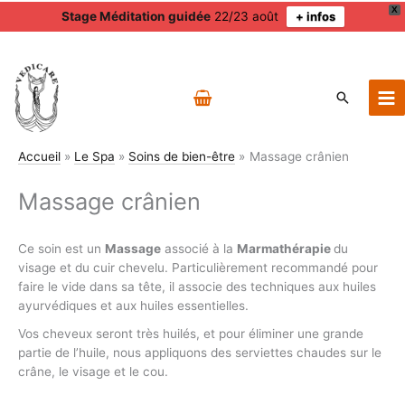
X
Stage Méditation guidée
22/23 août
+ infos
Aller
au
contenu
Recherch
Accueil
Le Spa
Soins de bien-être
Massage crânien
Massage crânien
Ce soin est un
Massage
associé à la
Marmathérapie
du
visage et du cuir chevelu. Particulièrement recommandé pour
faire le vide dans sa tête, il associe des techniques aux huiles
ayurvédiques et aux huiles essentielles.
Vos cheveux seront très huilés, et pour éliminer une grande
partie de l’huile, nous appliquons des serviettes chaudes sur le
crâne, le visage et le cou.