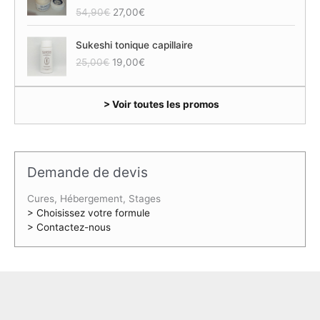
L
L
54,90
€
27,00
€
e
e
p
p
Sukeshi tonique capillaire
r
r
L
L
25,00
€
19,00
€
i
i
e
e
x
x
p
p
i
a
> Voir toutes les promos
r
r
n
c
i
i
i
t
x
x
t
u
i
a
i
e
n
c
a
l
Demande de devis
i
t
l
e
t
u
é
s
Cures, Hébergement, Stages
i
e
t
t
> Choisissez votre formule
a
l
a
> Contactez-nous
l
e
i
:
é
s
t
2
t
t
7
a
:
,
i
:
5
0
t
1
4
0
9