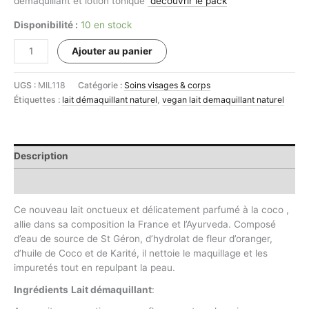
démaquillant et lotion tonique
découvrir le pack
Disponibilité :
10 en stock
quantité
Ajouter au panier
de
LAIT
UGS :
MIL118
Catégorie :
Soins visages & corps
DÉMAQUILLANT
Étiquettes :
lait démaquillant naturel
,
vegan lait demaquillant naturel
à
l'Acide
Hyaluronique
#
Description
Informations complémentaires
Ce nouveau lait onctueux et délicatement parfumé à la coco ,
allie dans sa composition la France et l’Ayurveda. Composé
d’eau de source de St Géron, d’hydrolat de fleur d’oranger,
d’huile de Coco et de Karité, il nettoie le maquillage et les
impuretés tout en repulpant la peau.
Ingrédients
Lait démaquillant
: