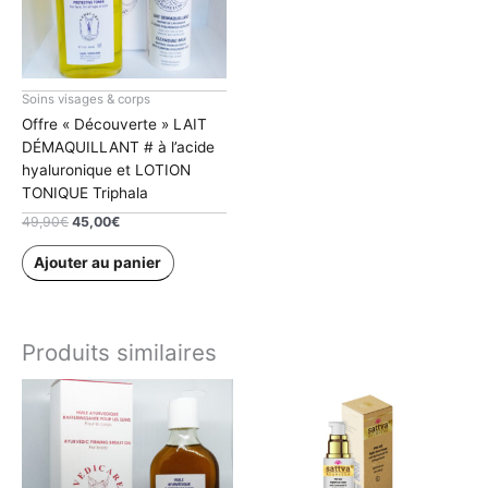
Soins visages & corps
Offre « Découverte » LAIT
DÉMAQUILLANT # à l’acide
hyaluronique et LOTION
TONIQUE Triphala
Le
Le
49,90
€
45,00
€
prix
prix
initial
actuel
Ajouter au panier
était :
est :
49,90€.
45,00€.
Produits similaires