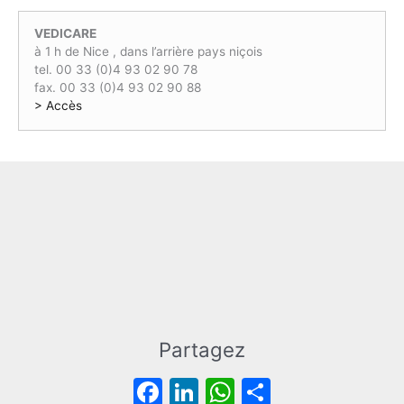
1
0
.
,
€
VEDICARE
0
.
à 1 h de Nice , dans l’arrière pays niçois
0
tel. 00 33 (0)4 93 02 90 78
€
fax. 00 33 (0)4 93 02 90 88
.
> Accès
Partagez
F
Li
W
P