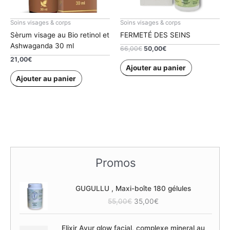
Soins visages & corps
Soins visages & corps
Sèrum visage au Bio retinol et
FERMETÉ DES SEINS
Ashwaganda 30 ml
Le
Le
66,00
€
50,00
€
prix
prix
21,00
€
initial
actuel
Ajouter au panier
était :
est :
Ajouter au panier
66,00€.
50,00€.
Promos
GUGULLU , Maxi-boîte 180 gélules
L
L
55,00
€
35,00
€
e
e
p
p
Elixir Ayur glow facial, complexe mineral au