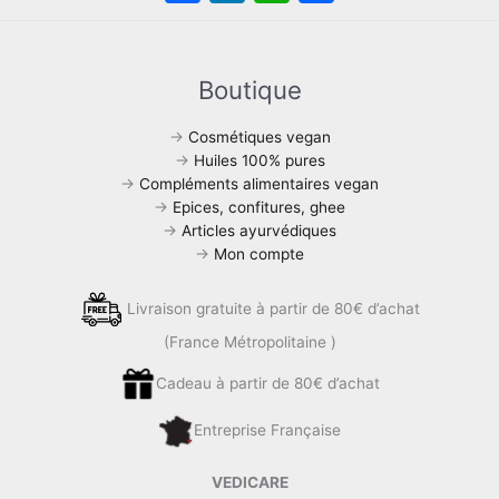
a
n
h
ar
c
k
at
ta
e
e
s
g
Boutique
b
dI
A
er
→
Cosmétiques vegan
o
n
p
→
Huiles 100% pures
→
Compléments alimentaires vegan
o
p
→
Epices, confitures, ghee
k
→
Articles ayurvédiques
→
Mon compte
Livraison gratuite à partir de 80€ d’achat
(France Métropolitaine )
Cadeau à partir de 80€ d’achat
Entreprise Française
VEDICARE