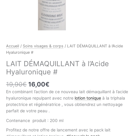
Accueil
/
Soins visages & corps
/ LAIT DÉMAQUILLANT à l’Acide
Hyaluronique #
LAIT DÉMAQUILLANT à l’Acide
Hyaluronique #
Le
Le
19,90
€
16,00
€
prix
prix
En combinant l’action de ce nouveau lait démaquillant à l’acide
initial
actuel
hyaluronique repulpant avec notre
lotion tonique
à la triphala
était :
est :
protectrice et régénératrice , vous obtiendrez un nettoyage
19,90€.
16,00€.
parfait de votre peau .
Contenance produit : 200 ml
Profitez de notre offre de lancement avec le pack lait