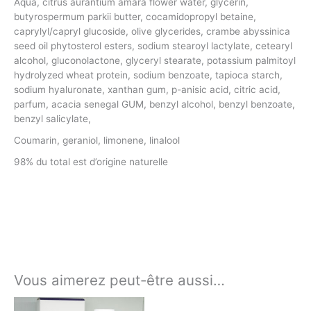
Aqua, citrus aurantium amara flower water, glycerin,
butyrospermum parkii butter, cocamidopropyl betaine,
caprylyl/capryl glucoside, olive glycerides, crambe abyssinica
seed oil phytosterol esters, sodium stearoyl lactylate, cetearyl
alcohol, gluconolactone, glyceryl stearate, potassium palmitoyl
hydrolyzed wheat protein, sodium benzoate, tapioca starch,
sodium hyaluronate, xanthan gum, p-anisic acid, citric acid,
parfum, acacia senegal GUM, benzyl alcohol, benzyl benzoate,
benzyl salicylate,
Coumarin, geraniol, limonene, linalool
98% du total est d’origine naturelle
Vous aimerez peut-être aussi…