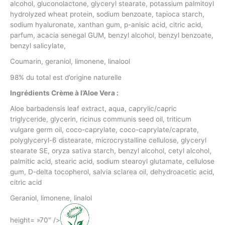
alcohol, gluconolactone, glyceryl stearate, potassium palmitoyl
hydrolyzed wheat protein, sodium benzoate, tapioca starch,
sodium hyaluronate, xanthan gum, p-anisic acid, citric acid,
parfum, acacia senegal GUM, benzyl alcohol, benzyl benzoate,
benzyl salicylate,
Coumarin, geraniol, limonene, linalool
98% du total est d’origine naturelle
Ingrédients Crème à l’Aloe Vera :
Aloe barbadensis leaf extract, aqua, caprylic/capric
triglyceride, glycerin, ricinus communis seed oil, triticum
vulgare germ oil, coco-caprylate, coco-caprylate/caprate,
polyglyceryl-6 distearate, microcrystalline cellulose, glyceryl
stearate SE, oryza sativa starch, benzyl alcohol, cetyl alcohol,
palmitic acid, stearic acid, sodium stearoyl glutamate, cellulose
gum, D-delta tocopherol, salvia sclarea oil, dehydroacetic acid,
citric acid
Geraniol, limonene, linalol
height= »70″ />