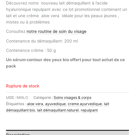
prix
prix
Découvrez notre nouveau lait démaquillant à l’acide
initial
actuel
hyaluronique repulpant avec ce lot promotionnel contenant un
était :
est :
lait et une crème aloe vera idéale pour les peaux jeunes ,
54,90€.
27,00€.
mixtes ou à problèmes
Consultez
notre routine de soin du visage
Contenance du démaquillant: 200 ml
Contenance crème : 50 g
Un sérum contour des yeux bio offert pour tout achat de ce
pack
Rupture de stock
UGS :
MIALO
Catégorie :
Soins visages & corps
Étiquettes :
aloe vera
,
ayuvedique
,
creme ayurvedique
,
lait
démaquillant bio
,
lait démaquillant naturel
,
repulpant
Description