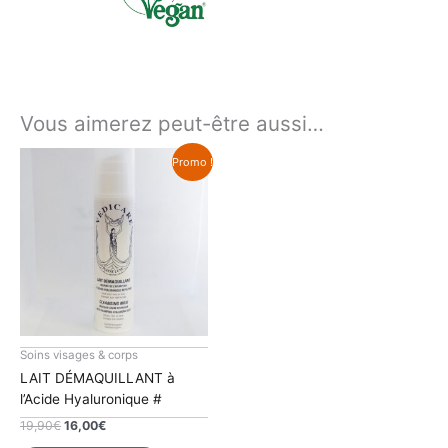
Vous aimerez peut-être aussi…
Promo !
Soins visages & corps
LAIT DÉMAQUILLANT à
l’Acide Hyaluronique #
Le
Le
19,90
€
16,00
€
prix
prix