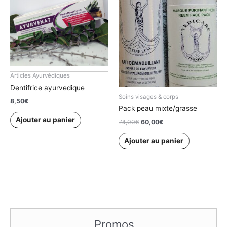
Articles Ayurvédiques
Dentifrice ayurvedique
Soins visages & corps
8,50
€
Pack peau mixte/grasse
Ajouter au panier
Le
Le
74,00
€
60,00
€
prix
prix
initial
actuel
Ajouter au panier
était :
est :
74,00€.
60,00€.
Promos