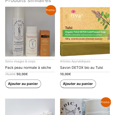
Produits similaires
Promo !
Soins visages & corps
Articles Ayurvédiques
Pack peau normale à séche
Savon DETOX bio au Tulsi
Le
Le
75,00
€
50,00
€
10,00
€
prix
prix
initial
actuel
Ajouter au panier
Ajouter au panier
était :
est :
75,00€.
50,00€.
Promo !