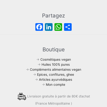
Partagez
F
Li
W
P
a
n
h
ar
c
k
at
ta
e
e
s
g
Boutique
b
dI
A
er
→
Cosmétiques vegan
o
n
p
→
Huiles 100% pures
→
Compléments alimentaires vegan
o
p
→
Epices, confitures, ghee
k
→
Articles ayurvédiques
→
Mon compte
Livraison gratuite à partir de 80€ d’achat
(France Métropolitaine )