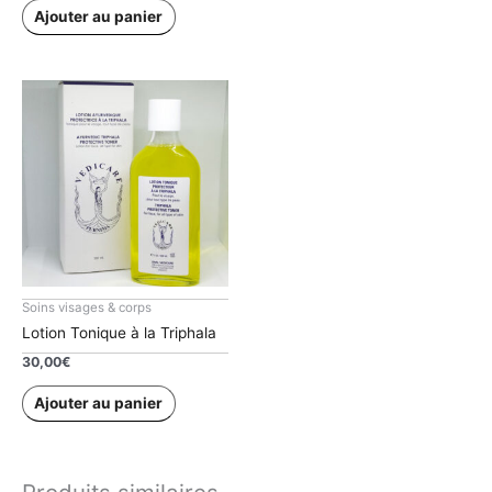
initial
actuel
Ajouter au panier
était :
est :
19,90€.
16,00€.
Soins visages & corps
Lotion Tonique à la Triphala
30,00
€
Ajouter au panier