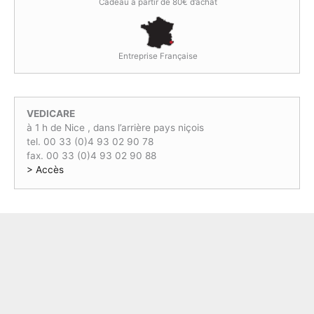
:
,
Cadeau à partir de 80€ d’achat
a
5
0
i
:
5
0
t
2
,
€
9
0
.
Entreprise Française
:
,
0
3
0
€
1
0
.
,
€
VEDICARE
0
.
à 1 h de Nice , dans l’arrière pays niçois
0
tel. 00 33 (0)4 93 02 90 78
€
fax. 00 33 (0)4 93 02 90 88
.
> Accès