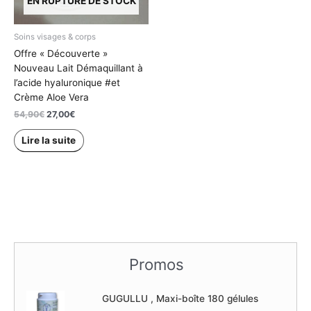
EN RUPTURE DE STOCK
Soins visages & corps
Offre « Découverte »
Nouveau Lait Démaquillant à
l’acide hyaluronique #et
Crème Aloe Vera
Le
Le
54,90
€
27,00
€
prix
prix
initial
actuel
Lire la suite
était :
est :
54,90€.
27,00€.
Promos
GUGULLU , Maxi-boîte 180 gélules