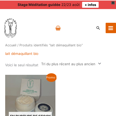
X
Stage Méditation guidée
22/23 août
+ infos
Aller
au
contenu
Recherch
Accueil
/ Produits identifiés “lait démaquillant bio”
lait démaquillant bio
Voici le seul résultat
Promo !