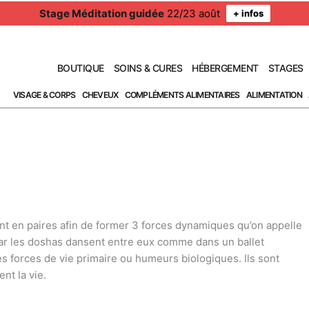
Stage Méditation guidée
22/23 août
+ infos
BOUTIQUE
SOINS & CURES
HÉBERGEMENT
STAGES
VISAGE & CORPS
CHEVEUX
COMPLÉMENTS ALIMENTAIRES
ALIMENTATION
t en paires afin de former 3 forces dynamiques qu’on appelle
 Car les doshas dansent entre eux comme dans un ballet
 forces de vie primaire ou humeurs biologiques. Ils sont
nt la vie.