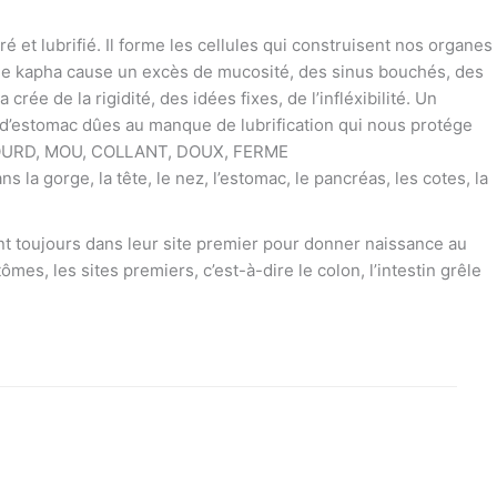
uré et lubrifié. Il forme les cellules qui construisent nos organes
p de kapha cause un excès de mucosité, des sinus bouchés, des
rée de la rigidité, des idées fixes, de l’infléxibilité. Un
d’estomac dûes au manque de lubrification qui nous protége
, LOURD, MOU, COLLANT, DOUX, FERME
s la gorge, la tête, le nez, l’estomac, le pancréas, les cotes, la
nt toujours dans leur site premier pour donner naissance au
mes, les sites premiers, c’est-à-dire le colon, l’intestin grêle