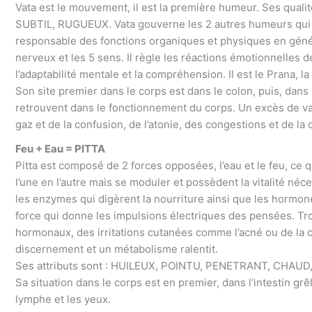
Vata est le mouvement, il est la première humeur. Ses quali
SUBTIL, RUGUEUX. Vata gouverne les 2 autres humeurs qui s
responsable des fonctions organiques et physiques en généra
nerveux et les 5 sens. Il règle les réactions émotionnelles d
l’adaptabilité mentale et la compréhension. Il est le Prana, l
Son site premier dans le corps est dans le colon, puis, dans l
retrouvent dans le fonctionnement du corps. Un excès de vata
gaz et de la confusion, de l’atonie, des congestions et de la 
Feu + Eau = PITTA
Pitta est composé de 2 forces opposées, l’eau et le feu, ce 
l’une en l’autre mais se moduler et possèdent la vitalité néc
les enzymes qui digèrent la nourriture ainsi que les hormone
force qui donne les impulsions électriques des pensées. Tro
hormonaux, des irritations cutanées comme l’acné ou de la c
discernement et un métabolisme ralentit.
Ses attributs sont : HUILEUX, POINTU, PENETRANT, CHAU
Sa situation dans le corps est en premier, dans l’intestin grêl
lymphe et les yeux.