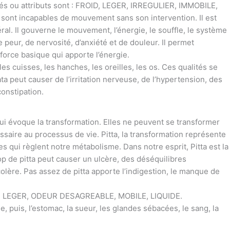
tés ou attributs sont : FROID, LEGER, IRREGULIER, IMMOBILE,
ont incapables de mouvement sans son intervention. Il est
l. Il gouverne le mouvement, l’énergie, le souffle, le système
e peur, de nervosité, d’anxiété et de douleur. Il permet
a force basique qui apporte l’énergie.
es cuisses, les hanches, les oreilles, les os. Ces qualités se
 peut causer de l’irritation nerveuse, de l’hypertension, des
constipation.
qui évoque la transformation. Elles ne peuvent se transformer
essaire au processus de vie. Pitta, la transformation représente
s qui règlent notre métabolisme. Dans notre esprit, Pitta est la
p de pitta peut causer un ulcère, des déséquilibres
olère. Pas assez de pitta apporte l’indigestion, le manque de
D, LEGER, ODEUR DESAGREABLE, MOBILE, LIQUIDE.
e, puis, l’estomac, la sueur, les glandes sébacées, le sang, la