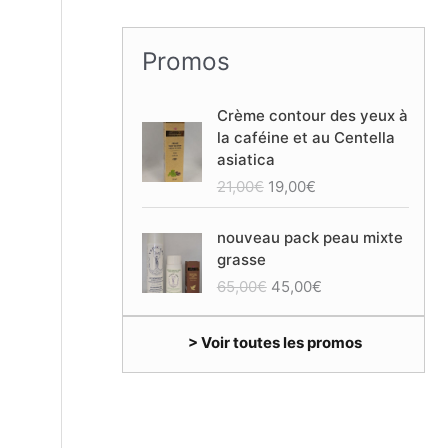
Promos
Crème contour des yeux à
la caféine et au Centella
asiatica
L
L
21,00
€
19,00
€
e
e
p
p
nouveau pack peau mixte
r
r
grasse
i
i
L
L
65,00
€
45,00
€
x
x
e
e
i
a
p
p
n
c
> Voir toutes les promos
r
r
i
t
i
i
t
u
x
x
i
e
i
a
a
l
n
c