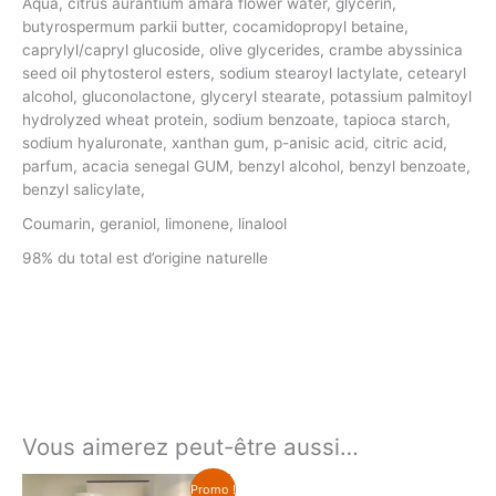
Aqua, citrus aurantium amara flower water, glycerin,
butyrospermum parkii butter, cocamidopropyl betaine,
caprylyl/capryl glucoside, olive glycerides, crambe abyssinica
seed oil phytosterol esters, sodium stearoyl lactylate, cetearyl
alcohol, gluconolactone, glyceryl stearate, potassium palmitoyl
hydrolyzed wheat protein, sodium benzoate, tapioca starch,
sodium hyaluronate, xanthan gum, p-anisic acid, citric acid,
parfum, acacia senegal GUM, benzyl alcohol, benzyl benzoate,
benzyl salicylate,
Coumarin, geraniol, limonene, linalool
98% du total est d’origine naturelle
Vous aimerez peut-être aussi…
Promo !