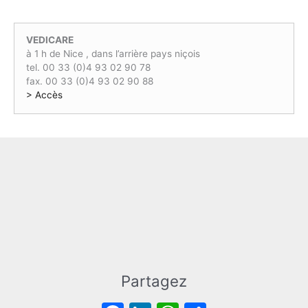
3
0
€
1
0
.
,
€
VEDICARE
0
.
à 1 h de Nice , dans l’arrière pays niçois
0
tel. 00 33 (0)4 93 02 90 78
€
fax. 00 33 (0)4 93 02 90 88
.
> Accès
Partagez