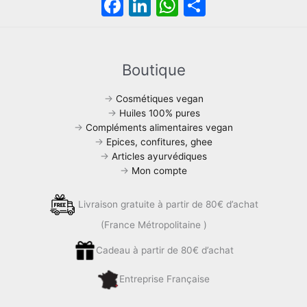
F
Li
W
P
a
n
h
ar
c
k
at
ta
e
e
s
g
Boutique
b
dI
A
er
→
Cosmétiques vegan
o
n
p
→
Huiles 100% pures
→
Compléments alimentaires vegan
o
p
→
Epices, confitures, ghee
k
→
Articles ayurvédiques
→
Mon compte
Livraison gratuite à partir de 80€ d’achat
(France Métropolitaine )
Cadeau à partir de 80€ d’achat
Entreprise Française