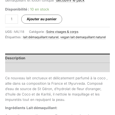
démaquillant et lotion tonique
découvrir le pack
Disponibilité :
10 en stock
quantité
Ajouter au panier
de
LAIT
UGS :
MIL118
Catégorie :
Soins visages & corps
DÉMAQUILLANT
Étiquettes :
lait démaquillant naturel
,
vegan lait demaquillant naturel
à
l'Acide
Hyaluronique
#
Description
Informations complémentaires
Ce nouveau lait onctueux et délicatement parfumé à la coco ,
allie dans sa composition la France et l’Ayurveda. Composé
d’eau de source de St Géron, d’hydrolat de fleur d’oranger,
d’huile de Coco et de Karité, il nettoie le maquillage et les
impuretés tout en repulpant la peau.
Ingrédients
Lait démaquillant
: