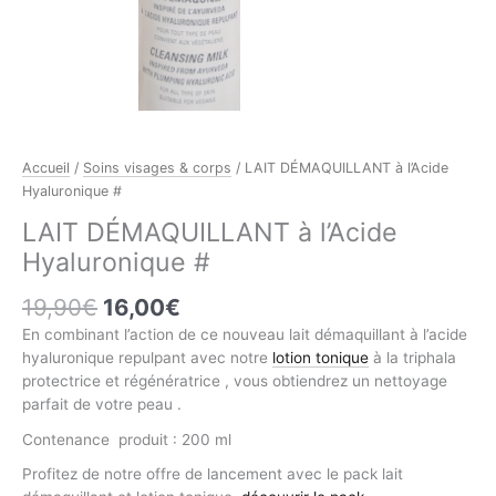
Accueil
/
Soins visages & corps
/ LAIT DÉMAQUILLANT à l’Acide
Hyaluronique #
LAIT DÉMAQUILLANT à l’Acide
Hyaluronique #
Le
Le
19,90
€
16,00
€
prix
prix
En combinant l’action de ce nouveau lait démaquillant à l’acide
initial
actuel
hyaluronique repulpant avec notre
lotion tonique
à la triphala
était :
est :
protectrice et régénératrice , vous obtiendrez un nettoyage
19,90€.
16,00€.
parfait de votre peau .
Contenance produit : 200 ml
Profitez de notre offre de lancement avec le pack lait