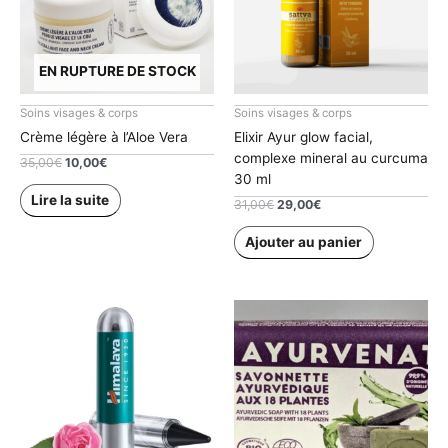
EN RUPTURE DE STOCK
Soins visages & corps
Soins visages & corps
Crème légère à l’Aloe Vera
Elixir Ayur glow facial,
complexe mineral au curcuma
Le
Le
35,00
€
10,00
€
prix
prix
30 ml
initial
actuel
Lire la suite
Le
Le
31,00
€
29,00
€
était :
est :
prix
prix
35,00€.
10,00€.
initial
actuel
Ajouter au panier
était :
est :
31,00€.
29,00€.