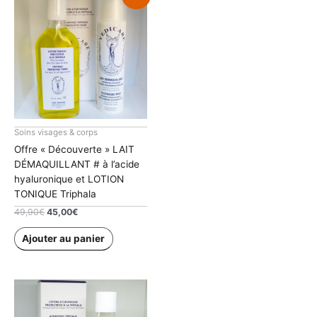
Soins visages & corps
Offre « Découverte » LAIT
DÉMAQUILLANT # à l’acide
hyaluronique et LOTION
TONIQUE Triphala
Le
Le
49,90
€
45,00
€
prix
prix
initial
actuel
Ajouter au panier
était :
est :
49,90€.
45,00€.