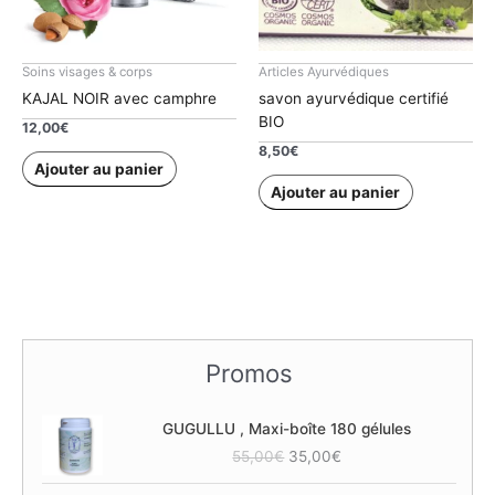
Soins visages & corps
Articles Ayurvédiques
KAJAL NOIR avec camphre
savon ayurvédique certifié
BIO
12,00
€
8,50
€
Ajouter au panier
Ajouter au panier
Promos
GUGULLU , Maxi-boîte 180 gélules
L
L
55,00
€
35,00
€
e
e