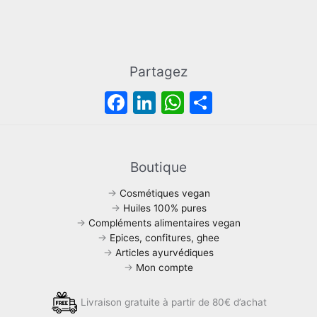
Partagez
F
Li
W
P
a
n
h
ar
c
k
at
ta
e
e
s
g
Boutique
b
dI
A
er
→
Cosmétiques vegan
o
n
p
→
Huiles 100% pures
→
Compléments alimentaires vegan
o
p
→
Epices, confitures, ghee
k
→
Articles ayurvédiques
→
Mon compte
Livraison gratuite à partir de 80€ d’achat