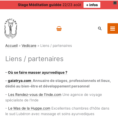
X
Stage Méditation guidée
22/23 août
+ infos
Aller
au
contenu
Recherch
Accueil
Vedicare
Liens / partenaires
Liens / partenaires
–
Où se faire masser ayurvedique ?
–
gaiatrya.com
Annuaire de stages, professionnels et lieux,
dédié au bien-être et développement personnel
–
Les Rendez-vous de l’Inde.com
Une agence de voyage
spécialiste de l’Inde
–
Le Mas de la Huppe.com
Excellentes chambres d’hôte dans
le sud Lubéron avec massage et soins ayurvediques