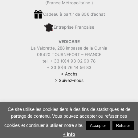
(France Métropolitaine )
Cadeau à partir de 80€ d’achat
Entreprise Française
VEDICARE
La Valorette, 288 impasse de la Curnia
06420 TOURNEFORT – FRANCE
tel. + 33 (0)4 93 02 90 78
+ 33 (0)6 76 14 56 83
> Accès
> Suivez-nous
Ce site utilise les cookies tiers à des fins de statistiques et de
Vedicare | Soins, Cures, Boutique ayurvédique |
Mentions légales
|
partage de contenu. Vous pouvez accepter ou refuser ces
CGV
|
Politique de confidentialité
cookies et continuer à utiliser notre site.
Accepter
Refuser
+ info