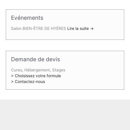
a
1
0
i
:
9
0
t
1
,
€
Evénements
9
9
.
:
,
0
Salon BIEN-ÊTRE DE HYÉRES
Lire la suite →
2
0
€
1
0
.
,
€
0
.
0
Demande de devis
€
.
Cures, Hébergement, Stages
> Choisissez votre formule
> Contactez-nous