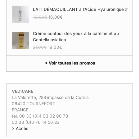
LAIT DÉMAQUILLANT à l'Acide Hyaluronique #
L
L
19,90
€
16,00
€
e
e
p
p
Crème contour des yeux à la caféine et au
r
r
Centella asiatica
i
i
L
L
21,00
€
19,00
€
x
x
e
e
i
a
p
p
n
c
> Voir toutes les promos
r
r
i
t
i
i
t
u
x
x
i
e
i
a
a
l
n
c
l
e
VEDICARE
i
t
é
s
La Valorette, 288 impasse de la Curnia
t
u
t
t
06420 TOURNEFORT
i
e
a
FRANCE
a
l
i
:
tel. 00 33 (0)4 93 02 90 78
l
e
t
1
00 33 (0)6 76 14 56 83
é
s
6
> Accès
t
t
:
,