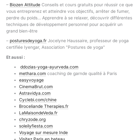
–
Biozen Attitude
Conseils et cours gratuits pour réussir ce que
vous entreprenez et atteindre vos objectifs, arrêter de fumer,
perdre du poids… Apprendre à se relaxer, découvrir différentes
techniques de développement personnel pour acquérir un
grand bien-être
–
posturesdeyoga.fr
Jocelyne Haussaire, professeur de yoga
certifiée Iyengar, Association "Postures de yoga"
Et aussi :
ddozias-yoga-ayurveda.com
methara.com
coaching de garnde qualité à Paris
easyvoyage
CinemaBrut.com
Astravidya.com
Cyclebi.com/chine
Broceliande Therapies.fr
LaMaisondeVeda.fr
chryzode.org
soleilyfiesta.com
Voyage sur mesure Inde
Visitez Paris en bateau