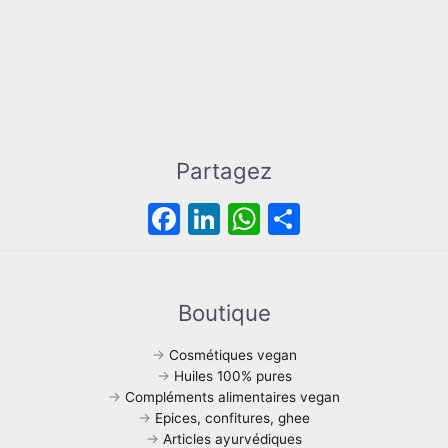
Partagez
F
Li
W
P
a
n
h
ar
c
k
at
ta
e
e
s
g
Boutique
b
dI
A
er
→
Cosmétiques vegan
o
n
p
→
Huiles 100% pures
→
Compléments alimentaires vegan
o
p
→
Epices, confitures, ghee
k
→
Articles ayurvédiques