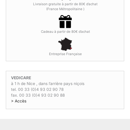
t
u
t
t
Livraison gratuite à partir de 80€ d’achat
i
e
a
(France Métropolitaine )
a
l
i
:
l
e
t
3
é
s
5
t
t
:
,
Cadeau à partir de 80€ d’achat
a
5
0
i
:
5
0
t
2
,
€
9
0
.
Entreprise Française
:
,
0
3
0
€
1
0
.
,
€
VEDICARE
0
.
à 1 h de Nice , dans l’arrière pays niçois
0
tel. 00 33 (0)4 93 02 90 78
€
fax. 00 33 (0)4 93 02 90 88
.
> Accès