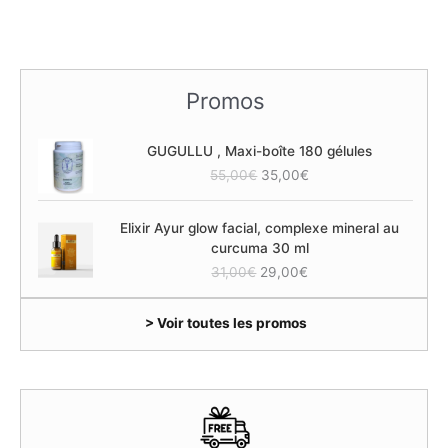
Promos
GUGULLU , Maxi-boîte 180 gélules
L
L
55,00
€
35,00
€
e
e
p
p
Elixir Ayur glow facial, complexe mineral au
r
r
curcuma 30 ml
i
i
L
L
31,00
€
29,00
€
x
x
e
e
i
a
p
p
n
c
> Voir toutes les promos
r
r
i
t
i
i
t
u
x
x
i
e
i
a
a
l
n
c
l
e
i
t
é
s