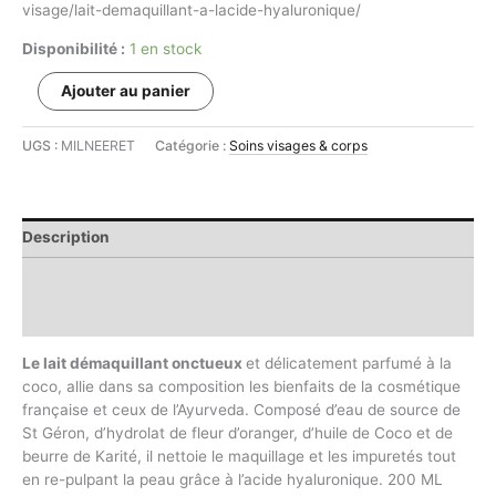
visage/lait-demaquillant-a-lacide-hyaluronique/
Disponibilité :
1 en stock
quantité
Ajouter au panier
de
nouveau
UGS :
MILNEERET
Catégorie :
Soins visages & corps
pack
peau
mixte
grasse
Description
Informations complémentaires
Avis (0)
Le lait démaquillant onctueux
et délicatement parfumé à la
coco, allie dans sa composition les bienfaits de la cosmétique
française et ceux de l’Ayurveda. Composé d’eau de source de
St Géron, d’hydrolat de fleur d’oranger, d’huile de Coco et de
beurre de Karité, il nettoie le maquillage et les impuretés tout
en re-pulpant la peau grâce à l’acide hyaluronique. 200 ML