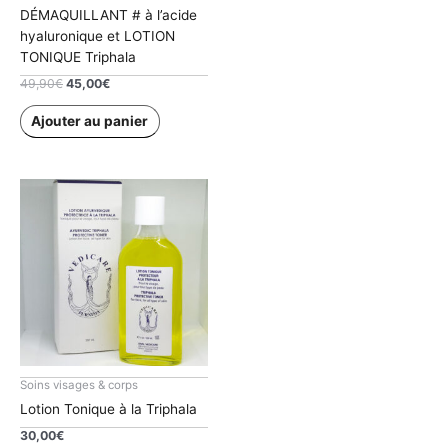
DÉMAQUILLANT # à l’acide
hyaluronique et LOTION
TONIQUE Triphala
Le
Le
49,90
€
45,00
€
prix
prix
initial
actuel
Ajouter au panier
était :
est :
49,90€.
45,00€.
Soins visages & corps
Lotion Tonique à la Triphala
30,00
€