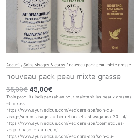
Accueil
/
Soins visages & corps
/ nouveau pack peau mixte grasse
nouveau pack peau mixte grasse
Le
Le
65,00
€
45,00
€
prix
prix
Trois produits indispensables pour maintenir les peaux grasses
initial
actuel
et mixtes
était :
est :
https://www.ayurvedique.com/vedicare-spa/soin-du-
65,00€.
45,00€.
visage/serum-visage-au-bio-retinol-et-ashwaganda-30-ml/
https://www.ayurvedique.com/vedicare-spa/cosmetiques-
vegan/masque-au-neem/
https://www.ayurvedique.com/vedicare-spa/soin-du-