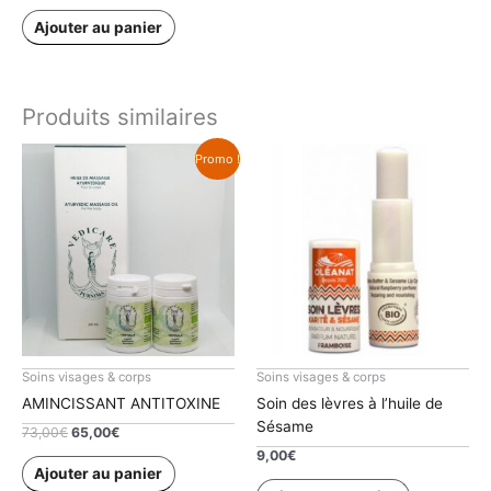
Ajouter au panier
Produits similaires
Promo !
Soins visages & corps
Soins visages & corps
AMINCISSANT ANTITOXINE
Soin des lèvres à l’huile de
Sésame
Le
Le
73,00
€
65,00
€
prix
prix
9,00
€
initial
actuel
Ajouter au panier
était :
est :