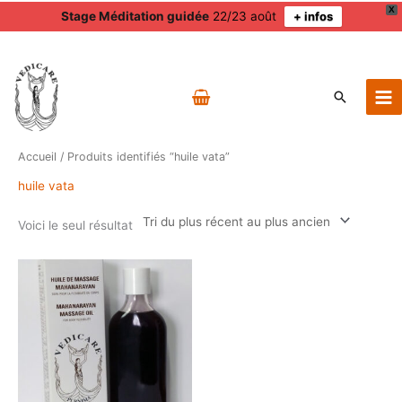
X
Stage Méditation guidée
22/23 août
+ infos
Aller
au
contenu
Recherch
Accueil
/ Produits identifiés “huile vata”
huile vata
Voici le seul résultat