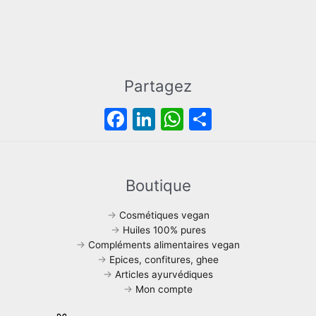
1
0
.
,
€
0
.
0
€
.
Partagez
F
Li
W
P
a
n
h
ar
c
k
at
ta
e
e
s
g
Boutique
b
dI
A
er
→
Cosmétiques vegan
o
n
p
→
Huiles 100% pures
→
Compléments alimentaires vegan
o
p
→
Epices, confitures, ghee
k
→
Articles ayurvédiques
→
Mon compte