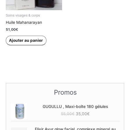
Soins visages & corps
Huile Mahanarayan
51,00
€
Ajouter au panier
Promos
GUGULLU , Maxi-boîte 180 gélules
L
L
55,00
€
35,00
€
e
e
p
p
Elixir Ayur glow facial, complexe mineral au