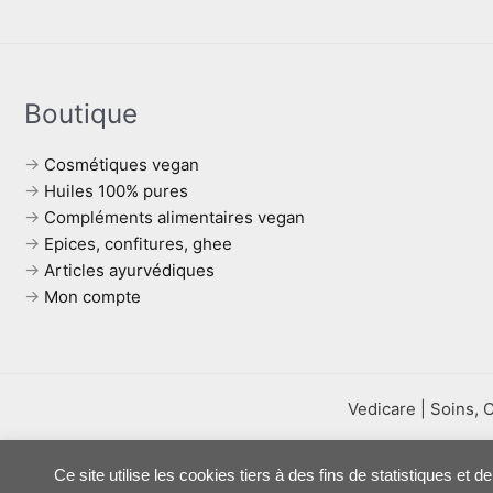
Boutique
→
Cosmétiques vegan
→
Huiles 100% pures
→
Compléments alimentaires vegan
→
Epices, confitures, ghee
→
Articles ayurvédiques
→
Mon compte
Vedicare | Soins, 
Ce site utilise les cookies tiers à des fins de statistiques et