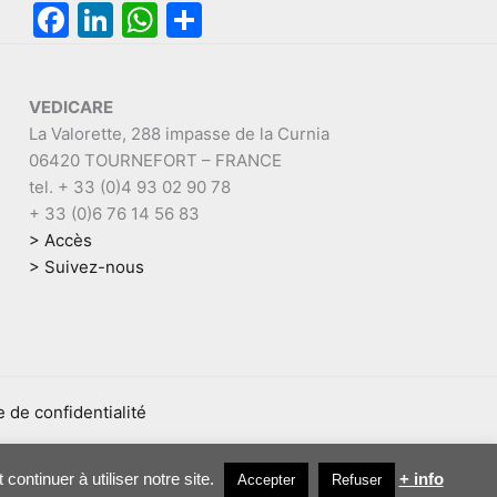
€
F
Li
W
P
3
0
.
a
n
h
ar
1
0
,
€
c
k
at
ta
0
.
VEDICARE
e
e
s
g
0
La Valorette, 288 impasse de la Curnia
€
b
dI
A
er
06420 TOURNEFORT – FRANCE
.
o
n
p
tel. + 33 (0)4 93 02 90 78
+ 33 (0)6 76 14 56 83
o
p
> Accès
k
> Suivez-nous
e de confidentialité
continuer à utiliser notre site.
+ info
Accepter
Refuser