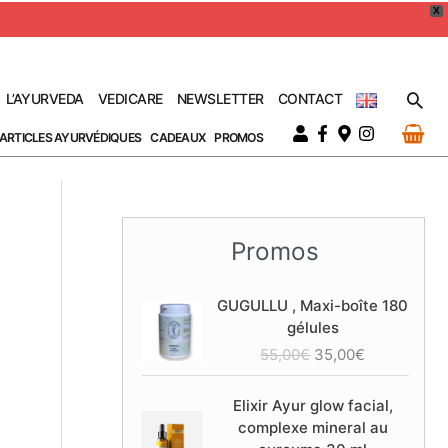
X
Rec
L’AYURVEDA
VEDICARE
NEWSLETTER
CONTACT
ARTICLES AYURVÉDIQUES
CADEAUX
PROMOS
Promos
GUGULLU , Maxi-boîte 180
gélules
L
L
55,00
€
35,00
€
e
e
p
p
Elixir Ayur glow facial,
r
r
complexe mineral au
i
i