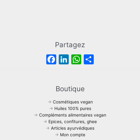
3
0
€
1
0
.
,
€
0
.
0
€
.
Partagez
F
Li
W
P
a
n
h
ar
c
k
at
ta
e
e
s
g
Boutique
b
dI
A
er
→
Cosmétiques vegan
o
n
p
→
Huiles 100% pures
→
Compléments alimentaires vegan
o
p
→
Epices, confitures, ghee
k
→
Articles ayurvédiques
→
Mon compte