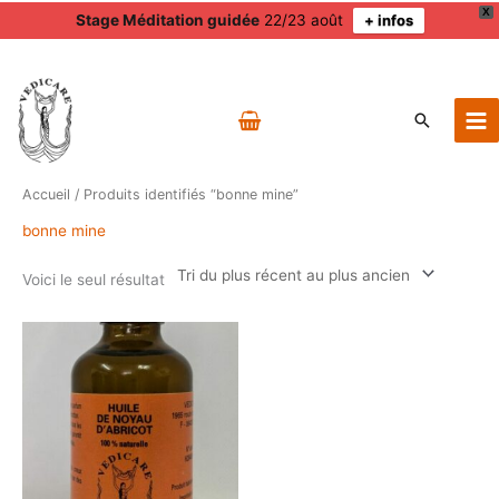
X
Stage Méditation guidée
22/23 août
+ infos
Aller
au
contenu
Recherch
Accueil
/ Produits identifiés “bonne mine”
bonne mine
Voici le seul résultat