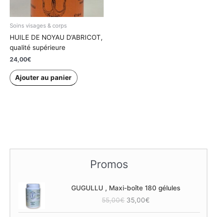
Soins visages & corps
HUILE DE NOYAU D’ABRICOT,
qualité supérieure
24,00
€
Ajouter au panier
Promos
GUGULLU , Maxi-boîte 180 gélules
L
L
55,00
€
35,00
€
e
e