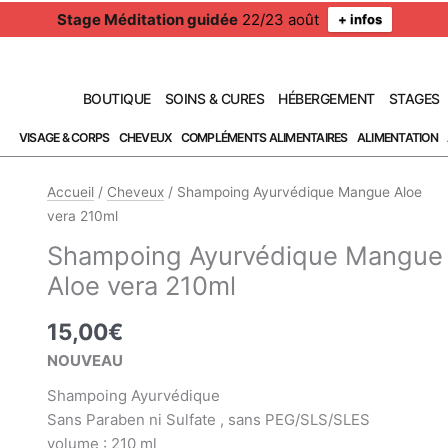
Stage Méditation guidée
22/23 août
+ infos
BOUTIQUE
SOINS & CURES
HÉBERGEMENT
STAGES
VISAGE & CORPS
CHEVEUX
COMPLÉMENTS ALIMENTAIRES
ALIMENTATION
Accueil
/
Cheveux
/ Shampoing Ayurvédique Mangue Aloe
vera 210ml
Shampoing Ayurvédique Mangue
Aloe vera 210ml
15,00
€
NOUVEAU
Shampoing Ayurvédique
Sans Paraben ni Sulfate , sans PEG/SLS/SLES
volume : 210 ml