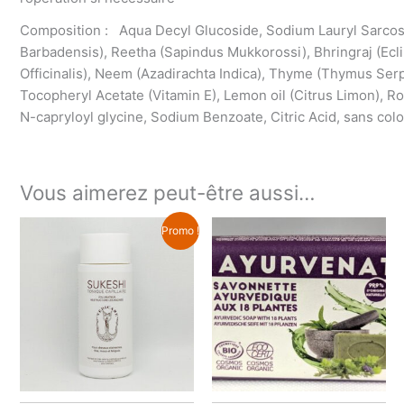
Composition : Aqua Decyl Glucoside, Sodium Lauryl Sarcosi
Barbadensis), Reetha (Sapindus Mukkorossi), Bhringraj (Ecli
Officinalis), Neem (Azadirachta Indica), Thyme (Thymus Ser
Tocopheryl Acetate (Vitamin E), Lemon oil (Citrus Limon), R
N-capryloyl glycine, Sodium Benzoate, Citric Acid, sans colora
Vous aimerez peut-être aussi…
Promo !