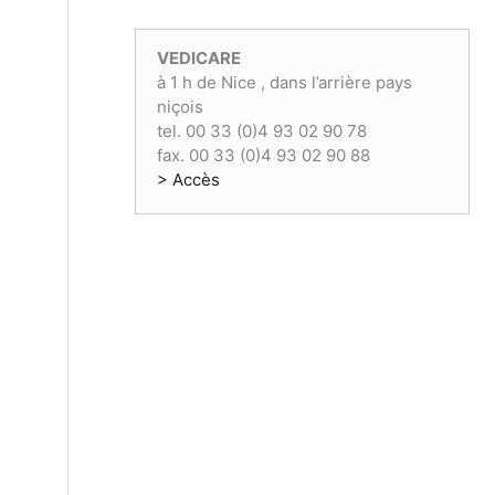
€
3
0
.
1
0
VEDICARE
,
€
à 1 h de Nice , dans l’arrière pays
0
.
niçois
0
tel. 00 33 (0)4 93 02 90 78
€
fax. 00 33 (0)4 93 02 90 88
.
> Accès