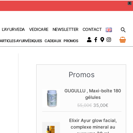
X
Rec
L’AYURVEDA
VEDICARE
NEWSLETTER
CONTACT
ARTICLES AYURVÉDIQUES
CADEAUX
PROMOS
Promos
GUGULLU , Maxi-boîte 180
gélules
L
L
55,00
€
35,00
€
e
e
p
p
Elixir Ayur glow facial,
r
r
complexe mineral au
i
i