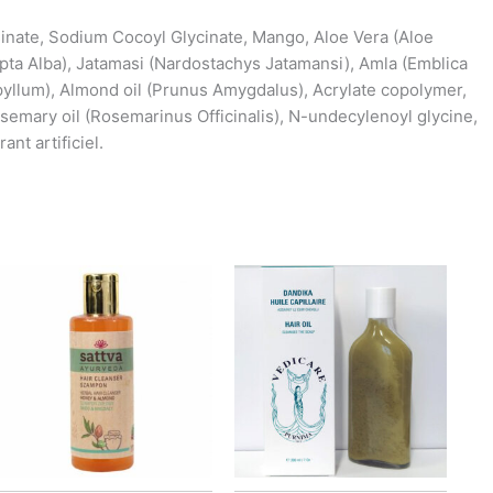
nate, Sodium Cocoyl Glycinate, Mango, Aloe Vera (Aloe
pta Alba), Jatamasi (Nardostachys Jatamansi), Amla (Emblica
pyllum), Almond oil (Prunus Amygdalus), Acrylate copolymer,
osemary oil (Rosemarinus Officinalis), N-undecylenoyl glycine,
nt artificiel.