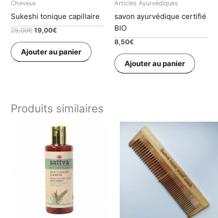
Cheveux
Articles Ayurvédiques
Sukeshi tonique capillaire
savon ayurvédique certifié
BIO
Le
Le
25,00
€
19,00
€
prix
prix
8,50
€
initial
actuel
Ajouter au panier
était :
est :
Ajouter au panier
25,00€.
19,00€.
Produits similaires