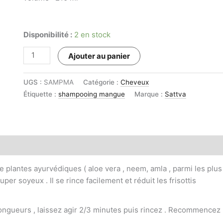
Disponibilité :
2 en stock
quantité
Ajouter au panier
de
Shampoing
UGS :
SAMPMA
Catégorie :
Cheveux
Ayurvédique
Étiquette :
shampooing mangue
Marque :
Sattva
Mangue
Aloe
vera
210ml
plantes ayurvédiques ( aloe vera , neem, amla , parmi les plus
uper soyeux . Il se rince facilement et réduit les frisottis
longueurs , laissez agir 2/3 minutes puis rincez . Recommencez