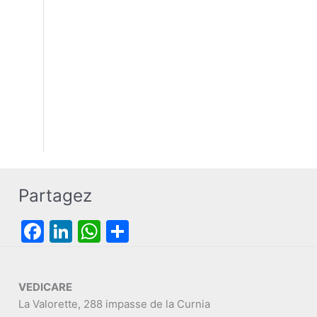
Partagez
F
Li
W
P
a
n
h
ar
c
k
at
ta
VEDICARE
e
e
s
g
La Valorette, 288 impasse de la Curnia